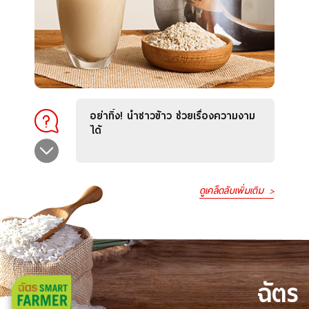
อย่าทิ้ง! น้ำซาวข้าว ช่วยเรื่องความงาม
ได้
ดูเคล็ดลับเพิ่มเติม
ฉัตร