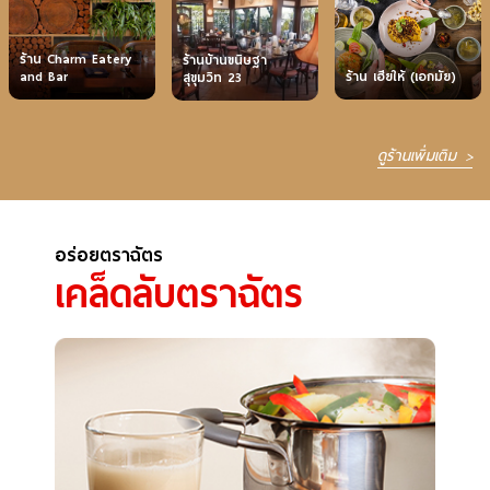
ร้าน Charm Eatery
ร้านบ้านขนิษฐา
ร้าน เฮียให้ (เอกมัย)
and Bar
สุขุมวิท 23
ดูร้านเพิ่มเติม
อร่อยตราฉัตร
เคล็ดลับตราฉัตร