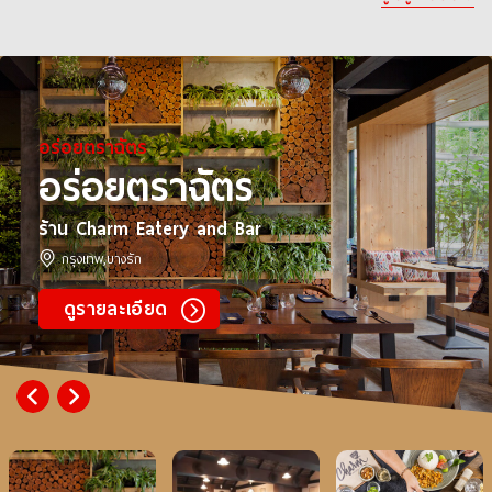
อร่อยตราฉัตร
อร่อยตราฉัตร
อร
ร้าน Charm Eatery and Bar
ร้าน
กรุงเทพ,บางรัก
กร
ดูรายละเอียด
ด