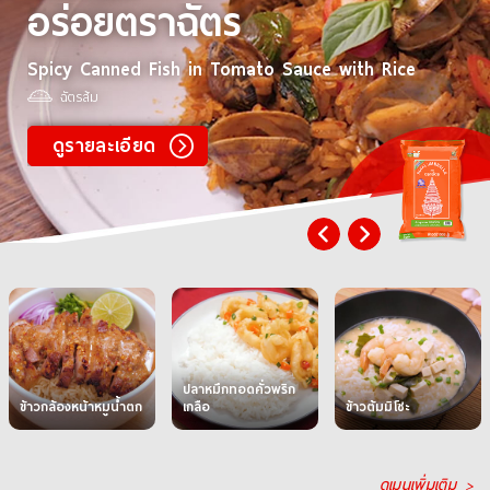
อร่อยตราฉัตร
Spicy Canned Fish in Tomato Sauce with Rice
ฉัตรส้ม
ดูรายละเอียด
ปลาหมึกทอดคั่วพริก
ข้าวกล้องหน้าหมูน้ำตก
เกลือ
ข้าวต้มมิโซะ
ดูเมนูเพิ่มเติม