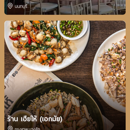
นนทบุรี
ร้าน เฮียให้ (เอกมัย)
กรุงเทพ,บางรัก