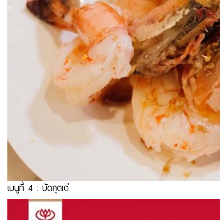
เมนูที่ 4 :
บัดกุตเต๋